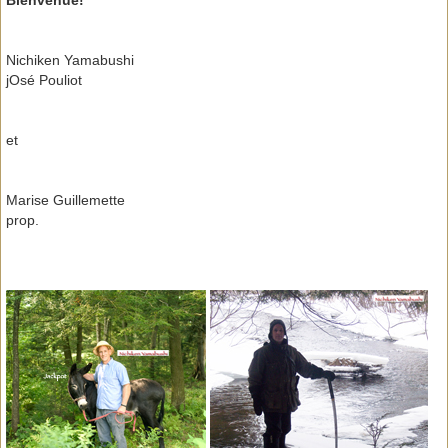
Bienvenue!
Nichiken Yamabushi
jOsé Pouliot
et
Marise Guillemette
prop.