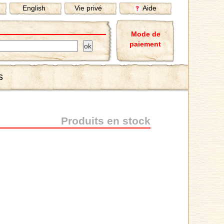
English
Vie privé
Aide
Mode de
paiement
s
Produits en stock