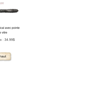
ical avec pointe
e vitre
ix : 34.99$
haut