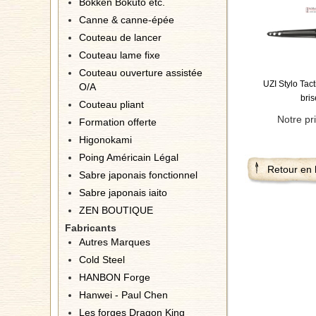
Bokken Bokuto etc.
Canne & canne-épée
Couteau de lancer
Couteau lame fixe
Couteau ouverture assistée
UZI Stylo Tact
O/A
bris
Couteau pliant
Notre pr
Formation offerte
Higonokami
Poing Américain Légal
Retour en 
Sabre japonais fonctionnel
Sabre japonais iaito
ZEN BOUTIQUE
Fabricants
Autres Marques
Cold Steel
HANBON Forge
Hanwei - Paul Chen
Les forges Dragon King